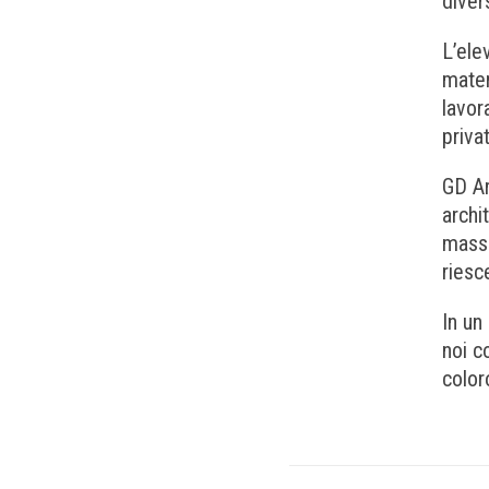
diver
L’ele
mater
lavor
priva
GD Ar
archi
massi
riesc
In un
noi c
color