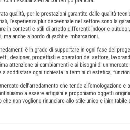
si con flessibilità ed al contempo praticità.
vata qualità, per le prestazioni garantite dalle qualità tec
iali, l’esperienza plurideceennale nel settore sono la gara
are in contesti e stili di arredo differenti: indoor e outdoor
ti, ma anche a bordo di yacht e imbarcazioni.
redamenti è in grado di supportare in ogni fase del proget
tetti, designer, progettisti e operatori del settore, lavora
ma attenzione ai cambiamenti e ai bisogni di un mercato 
e a soddisfare ogni richiesta in termini di estetica, funzio
 mercato dell’arredamento che tende all’omologazione e al
ontinuiamo a essere artigiani e proponiamo oggetti originali
o che non vogliono rinunciare allo stile unico e inimitabile 