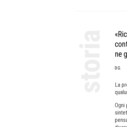
«Ric
cont
ne g
D.G.
La pr
qualu
Ogni 
sinte
pensa