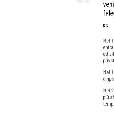
veni
fal
D.G.
Nel 1
entra
attiv
priva
Nel 1
ampli
Nel 2
più a
tempo