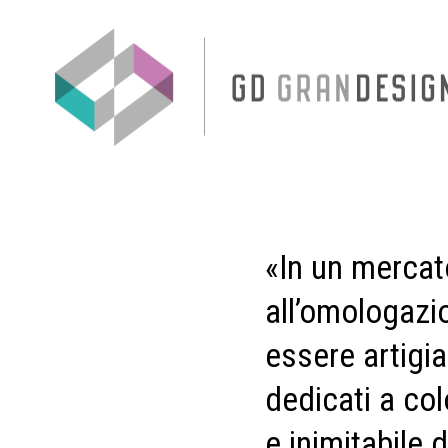
«In un mercat
all’omologazio
essere artigia
dedicati a col
e inimitabile 