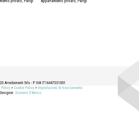
mento privato, Parigi
Appartamento privato, Parigi
GD Arredamenti Srls - P. IVA IT16447531001
 Policy
>
Cookie Policy
>
Impostazioni di tracciamento
 designer:
Giovanni D'Amico