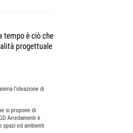
za tempo è ciò che
nalità progettuale
anima l’ideazione di
he si propone di
o GD Arredamenti è
re spazi ed ambienti